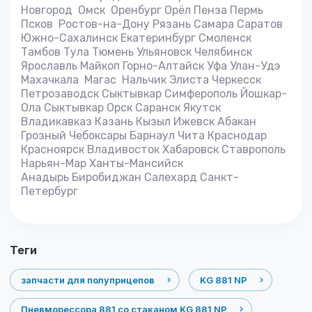
Новгород Омск Оренбург Орёл Пенза Пермь
Псков Ростов-на-Дону Рязань Самара Саратов
Южно-Сахалинск Екатеринбург Смоленск
Тамбов Тула Тюмень Ульяновск Челябинск
Ярославль Майкоп Горно-Алтайск Уфа Улан-Удэ
Махачкала Магас Нальчик Элиста Черкесск
Петрозаводск Сыктывкар Симферополь Йошкар-
Ола Сыктывкар Орск Саранск Якутск
Владикавказ Казань Кызыл Ижевск Абакан
Грозный Чебоксары Барнаул Чита Краснодар
Красноярск Владивосток Хабаровск Ставрополь
Нарьян-Мар Ханты-Мансийск
Анадырь Биробиджан Салехард Санкт-
Петербург
теги
запчасти для полуприцепов
KG 881 NP
Пневморессора 881 со стаканом KG 881 NP