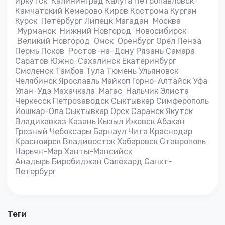
Иркутск Калининград Калуга Петропавловск-
Камчатский Кемерово Киров Кострома Курган
Курск Петербург Липецк Магадан Москва
Мурманск Нижний Новгород Новосибирск
Великий Новгород Омск Оренбург Орёл Пенза
Пермь Псков Ростов-на-Дону Рязань Самара
Саратов Южно-Сахалинск Екатеринбург
Смоленск Тамбов Тула Тюмень Ульяновск
Челябинск Ярославль Майкоп Горно-Алтайск Уфа
Улан-Удэ Махачкала Магас Нальчик Элиста
Черкесск Петрозаводск Сыктывкар Симферополь
Йошкар-Ола Сыктывкар Орск Саранск Якутск
Владикавказ Казань Кызыл Ижевск Абакан
Грозный Чебоксары Барнаул Чита Краснодар
Красноярск Владивосток Хабаровск Ставрополь
Нарьян-Мар Ханты-Мансийск
Анадырь Биробиджан Салехард Санкт-
Петербург
теги