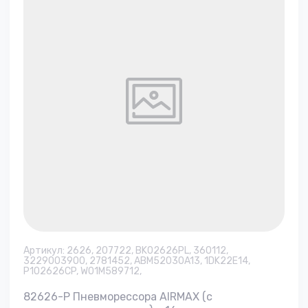
Артикул:
2626, 207722, BK02626PL, 360112,
3229003900, 2781452, ABM52030A13, 1DK22E14,
P102626CP, W01M589712,
82626-P Пневморессора AIRMAX (с