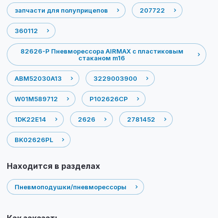
запчасти для полуприцепов
207722
360112
82626-P Пневморессора AIRMAX с пластиковым
стаканом m16
ABM52030A13
3229003900
W01M589712
P102626CP
1DK22E14
2626
2781452
BK02626PL
Находится в разделах
Пневмоподушки/пневморессоры